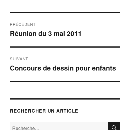
Navigation
PRÉCÉDENT
de
Réunion du 3 mai 2011
Publication
précédente :
l’article
SUIVANT
Concours de dessin pour enfants
Publication
suivante :
RECHERCHER UN ARTICLE
RE
Recherche