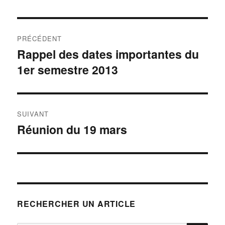
Navigation
PRÉCÉDENT
de
Rappel des dates importantes du
Publication
1er semestre 2013
précédente :
l’article
SUIVANT
Réunion du 19 mars
Publication
suivante :
RECHERCHER UN ARTICLE