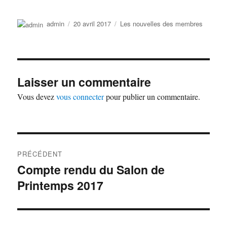
Auteur
Publié
Catégories
admin
20 avril 2017
Les nouvelles des membres
le
Laisser un commentaire
Vous devez
vous connecter
pour publier un commentaire.
Navigation
PRÉCÉDENT
de
Compte rendu du Salon de
Publication
Printemps 2017
précédente :
l’article