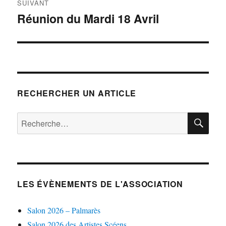
SUIVANT
Réunion du Mardi 18 Avril
Publication
suivante :
RECHERCHER UN ARTICLE
RE
Recherche
pour :
LES ÉVÈNEMENTS DE L'ASSOCIATION
Salon 2026 – Palmarès
Salon 2026 des Artistes Scéens