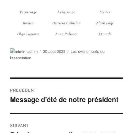
Vernissage
Vernissage
Invités
Invités
Patricia Cabillon
Alain Page
Olga Tsepova
Anne Rulliere
Douadi
Auteur
Publié
Catégories
admin
30 août 2023
Les évènements de
le
l'association
Navigation
PRÉCÉDENT
de
Message d’été de notre président
Publication
précédente :
l’article
SUIVANT