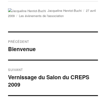
Auteur
Publié
Jacqueline Henriot-Buchi
27 avril
le
Catégories
2009
Les évènements de l'association
Navigation
PRÉCÉDENT
de
Bienvenue
Publication
précédente :
l’article
SUIVANT
Vernissage du Salon du CREPS
Publication
2009
suivante :