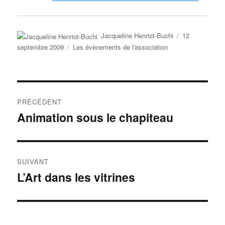
Auteur
Publié
Jacqueline Henriot-Buchi
12
le
Catégories
septembre 2009
Les évènements de l'association
Navigation
PRÉCÉDENT
de
Animation sous le chapiteau
Publication
précédente :
l’article
SUIVANT
L’Art dans les vitrines
Publication
suivante :