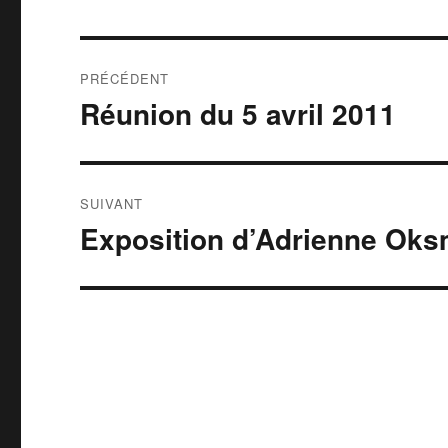
Navigation
PRÉCÉDENT
de
Réunion du 5 avril 2011
Publication
précédente :
l’article
SUIVANT
Exposition d’Adrienne Ok
Publication
suivante :