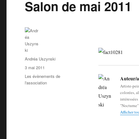
Salon de mai 2011
Auteur
Andréa Uszynski
Publié
3 mai 2011
le
Catégories
Les évènements de
Auteur/a
l'association
Artiste-pei
colorées, a
intéressées
"Nocturne" 
Afficher to