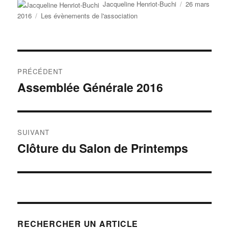
Auteur
Publié
Jacqueline Henriot-Buchi
26 mars
le
Catégories
2016
Les évènements de l'association
Navigation
PRÉCÉDENT
de
Assemblée Générale 2016
Publication
précédente :
l’article
SUIVANT
Clôture du Salon de Printemps
Publication
suivante :
RECHERCHER UN ARTICLE