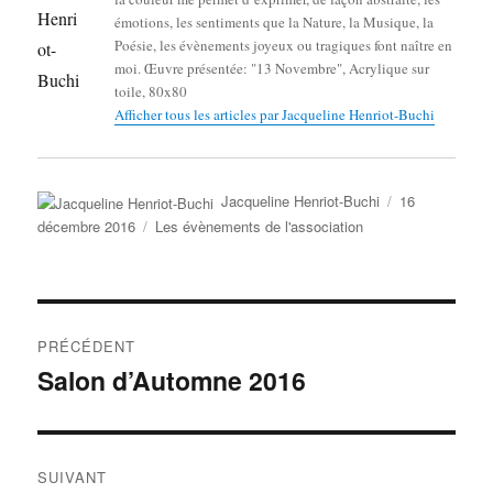
émotions, les sentiments que la Nature, la Musique, la
Poésie, les évènements joyeux ou tragiques font naître en
moi. Œuvre présentée: "13 Novembre", Acrylique sur
toile, 80x80
Afficher tous les articles par Jacqueline Henriot-Buchi
Auteur
Publié
Jacqueline Henriot-Buchi
16
le
Catégories
décembre 2016
Les évènements de l'association
Navigation
PRÉCÉDENT
de
Salon d’Automne 2016
Publication
précédente :
l’article
SUIVANT