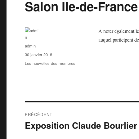
Salon Ile-de-France
A noter également 
auquel participent d
Auteur
admin
Publié
30 janvier 2018
le
Catégories
Les nouvelles des membres
Navigation
PRÉCÉDENT
de
Exposition Claude Bourlie
Publication
précédente :
l’article