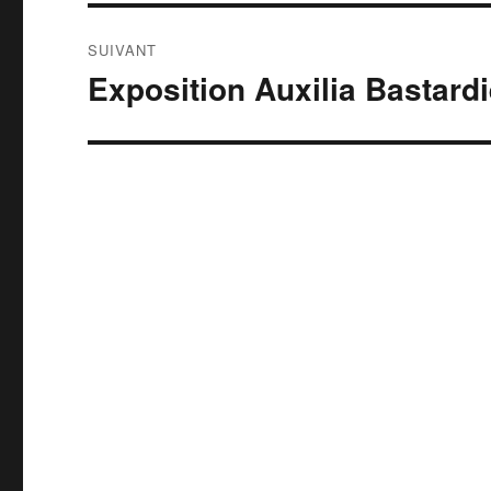
SUIVANT
Exposition Auxilia Bastard
Publication
suivante :