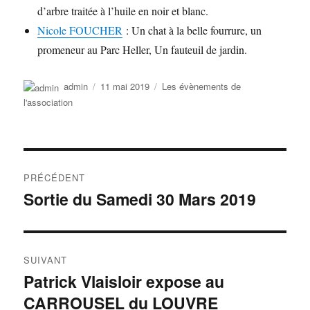
d’arbre traitée à l’huile en noir et blanc.
Nicole FOUCHER
: Un chat à la belle fourrure, un
promeneur au Parc Heller, Un fauteuil de jardin.
Auteur
Publié
Catégories
admin
11 mai 2019
Les évènements de
le
l'association
Navigation
PRÉCÉDENT
de
Sortie du Samedi 30 Mars 2019
Publication
précédente :
l’article
SUIVANT
Patrick Vlaisloir expose au
Publication
CARROUSEL du LOUVRE
suivante :