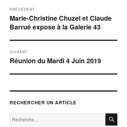
Navigation
PRÉCÉDENT
de
Marie-Christine Chuzel et Claude
Publication
Barrué expose à la Galerie 43
précédente :
l’article
SUIVANT
Réunion du Mardi 4 Juin 2019
Publication
suivante :
RECHERCHER UN ARTICLE
RE
Recherche
pour :