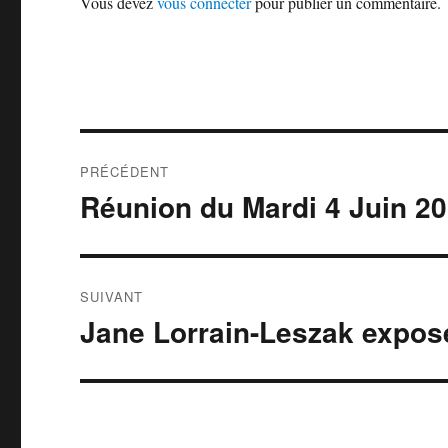
Vous devez
vous connecter
pour publier un commentaire.
Navigation
PRÉCÉDENT
de
Réunion du Mardi 4 Juin 2
Publication
précédente :
l’article
SUIVANT
Jane Lorrain-Leszak expos
Publication
suivante :