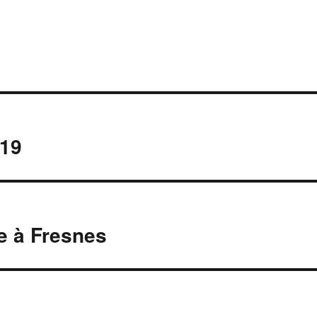
019
e à Fresnes