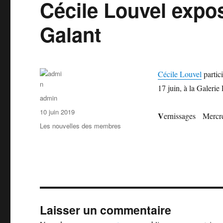
Cécile Louvel expos
Galant
Cécile Louvel
parti
17 juin, à la Galeri
Auteur
admin
Publié
10 juin 2019
V
ernissages Mercred
le
Catégories
Les nouvelles des membres
Laisser un commentaire