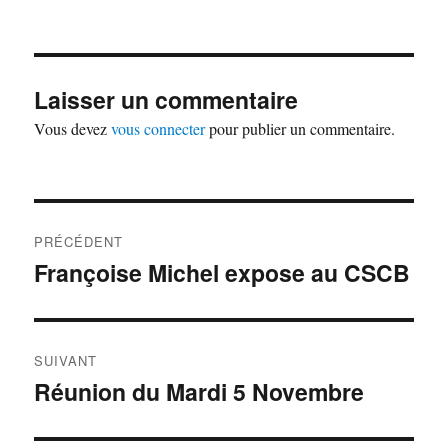
le
Laisser un commentaire
Vous devez
vous connecter
pour publier un commentaire.
Navigation
PRÉCÉDENT
de
Françoise Michel expose au CSCB
Publication
précédente :
l’article
SUIVANT
Réunion du Mardi 5 Novembre
Publication
suivante :