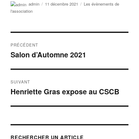
Auteur
Publié
Catégories
admin
11 décembre 2021
Les évènements de
le
l'association
Navigation
PRÉCÉDENT
de
Salon d’Automne 2021
Publication
précédente :
l’article
SUIVANT
Henriette Gras expose au CSCB
Publication
suivante :
RECHERCHER UN ARTICLE