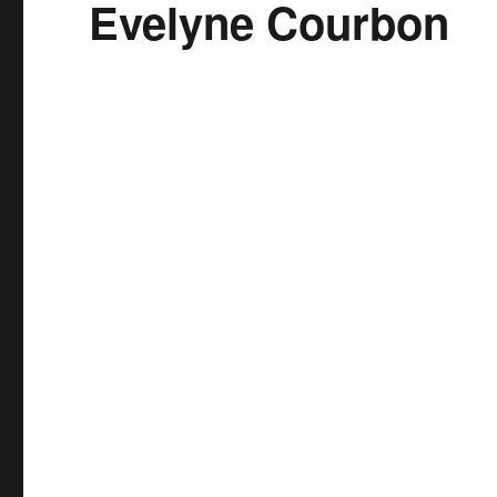
Evelyne Courbon
Evelyne Courbon
L’état de ce compte est « Approuvés »
À propos
Galerie
Prénom
Biograp
Evelyne
Je parta
artistique
Nom
Je peins