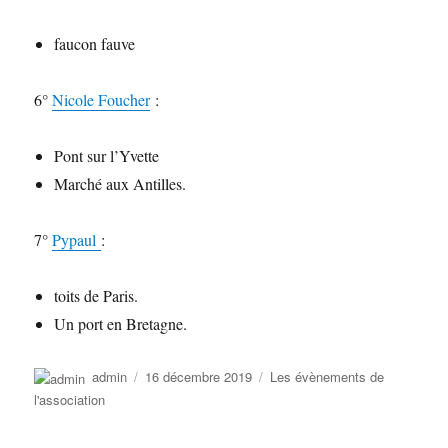
faucon fauve
6°
Nicole Foucher
:
Pont sur l’Yvette
Marché aux Antilles.
7°
Pypaul
:
toits de Paris.
Un port en Bretagne.
Auteur
Publié
Catégories
admin
16 décembre 2019
Les évènements de
le
l'association