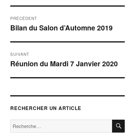
Navigation
PRÉCÉDENT
de
Bilan du Salon d’Automne 2019
Publication
précédente :
l’article
SUIVANT
Réunion du Mardi 7 Janvier 2020
Publication
suivante :
RECHERCHER UN ARTICLE
RE
Recherche
pour :